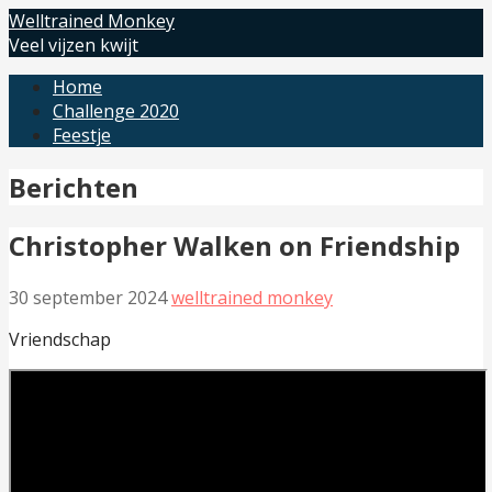
Ga
Welltrained Monkey
naar
Veel vijzen kwijt
de
Home
inhoud
Challenge 2020
Feestje
Berichten
Christopher Walken on Friendship
30 september 2024
welltrained monkey
Vriendschap