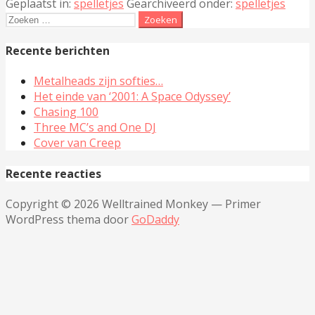
Geplaatst in:
spelletjes
Gearchiveerd onder:
spelletjes
Zoeken
naar:
Recente berichten
Metalheads zijn softies…
Het einde van ‘2001: A Space Odyssey’
Chasing 100
Three MC’s and One DJ
Cover van Creep
Recente reacties
Copyright © 2026 Welltrained Monkey — Primer
WordPress thema door
GoDaddy