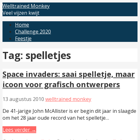
Ga
Welltrained Monkey
naar
Veel vijzen kwijt
de
Home
inhoud
Challenge 2020
Feestje
Tag: spelletjes
Space invaders: saai spelletje, maar
icoon voor grafisch ontwerpers
13 augustus 2010
welltrained monkey
De 41-jarige John McAllister is er begin dit jaar in slaagde
om het 28 jaar oude record van het spelletje…
Lees verder →